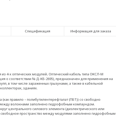
Спецификация
Информация для заказа
 из 4-х оптических модулей
.
Оптический кабель типа ОКСЛ-М
ация о соответствии № Д-КБ-2695), предназначен для применения на
рупп, в том числе зараженных грызунами, а также в кабельной
 коллекторах, зданиях.
а (как правило – полибутилентерефталат (ПБТ)) со свободно
между волокнами заполнено гидрофобным компаундом.
округ центрального силового элемента (диэлектрического или
ы свободное пространство между модулями заполнено гидрофобным