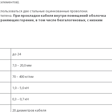
элементов).
спользоваться две стальные оцинкованные проволоки.
этилена.
При прокладке кабеля внутри помещений оболочка
раняющих горение, в том числе безгалогеновых, с низким
до 24
7,0 – 20,0 мм
70 – 400 кг/км
1,0 – 5,0 кН
0,3 – 0,7 кН
20 диаметров кабеля