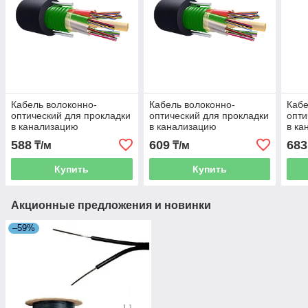
Кабель волоконно-
Кабель волоконно-
Кабе
оптический для прокладки
оптический для прокладки
опти
в канализацию
в канализацию
в ка
ОКСЛНГ(А)-HF-М2П-А2-
ОКСЛНГ(А)-HF-М2П-А6-
ОКС
588
609
683
₸/м
₸/м
2.7
2.7
2.7
Купить
Купить
Акционные предложения и новинки
–59%