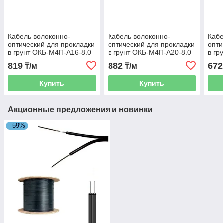
Кабель волоконно-
Кабель волоконно-
Кабе
оптический для прокладки
оптический для прокладки
опти
в грунт ОКБ-М4П-А16-8.0
в грунт ОКБ-М4П-А20-8.0
в гр
819
882
672
₸/м
₸/м
Купить
Купить
Акционные предложения и новинки
–59%