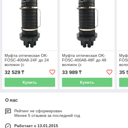
Муфта оптическая OK-
Муфта оптическая OK-
Муфт
FOSC-400A8-24F до 24
FOSC-400A8-48F до 48
FOS
волокон (с
волокон (с
воло
комплектующими)
комплектующими)
ком
32 529
33 989
35 
₸
₸
Купить
Купить
О нас
Рейтинг не сформирован
Менее 5 отзывов за последний год
Работает с 13.01.2015