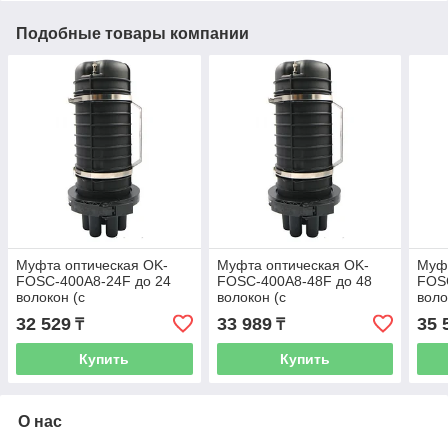
Подобные товары компании
Муфта оптическая OK-
Муфта оптическая OK-
Муфт
FOSC-400A8-24F до 24
FOSC-400A8-48F до 48
FOS
волокон (с
волокон (с
воло
комплектующими)
комплектующими)
ком
32 529
33 989
35 
₸
₸
Купить
Купить
О нас