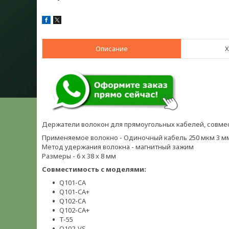
Описание
Х
Держатели волокон для прямоугольных кабелей, совмест
Применяемое волокно - Одиночный кабель 250 мкм 3 
Метод удержания волокна - магнитный зажим
Размеры - 6 x 38 x 8 мм
Совместимость с моделями:
Q101-CA
Q101-CA+
Q102-CA
Q102-CA+
T-55
Q102-VS