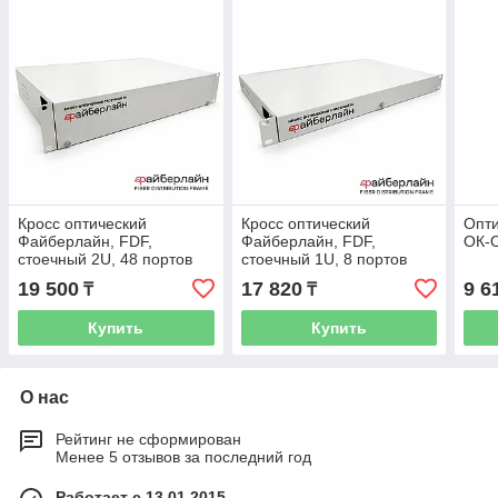
Кросс оптический
Кросс оптический
Опт
Файберлайн, FDF,
Файберлайн, FDF,
ОК-О
стоечный 2U, 48 портов
стоечный 1U, 8 портов
FC, пустой, невыдвижной,
SC/APC SM невыдвижной
19 500
17 820
9 6
₸
₸
цвет бежевый
(в комплекте 8 адаптеров
+8
Купить
Купить
О нас
Рейтинг не сформирован
Менее 5 отзывов за последний год
Работает с 13.01.2015