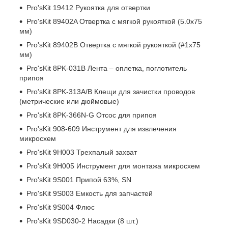
Pro'sKit 19412 Рукоятка для отвертки
Pro'sKit 89402A Отвертка с мягкой рукояткой (5.0x75
мм)
Pro'sKit 89402B Отвертка с мягкой рукояткой (#1x75
мм)
Pro'sKit 8PK-031B Лента – оплетка, поглотитель
припоя
Pro'sKit 8PK-313A/B Клещи для зачистки проводов
(метрические или дюймовые)
Pro'sKit 8PK-366N-G Отсос для припоя
Pro'sKit 908-609 Инструмент для извлечения
микросхем
Pro'sKit 9H003 Трехпалый захват
Pro'sKit 9H005 Инструмент для монтажа микросхем
Pro'sKit 9S001 Припой 63%, SN
Pro'sKit 9S003 Емкость для запчастей
Pro'sKit 9S004 Флюс
Pro'sKit 9SD030-2 Насадки (8 шт.)