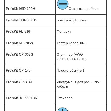
Pro'sKit 9SD-329H
Отвертка-пробник
Pro'sKit 1PK-067DS
Бокорезы (165 мм)
Pro'sKit FL-516
Фонарик
Pro'sKit MT-7058
Тестер кабельный
Pro'sKit CP-302G
Стриппер (AWG
20/18/16/14/12/10)
Pro'sKit CP-148
Плоскогубы 4 в 1
Pro'sKit CP-3141
Инструмент для расшивки
кабеля
Pro'sKit 9CP-501BN
Стриппер