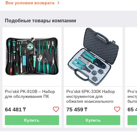
Все условия возврата
Подобные товары компании
Pro'skit PK-810B – Набор
Pro'skit 6PK-330К Набор
Pro'
для обслуживания ПК
инструментов для
инст
обжатия коаксиального
быто
кабеля
64 481
75 459
65 
₸
₸
Купить
Купить