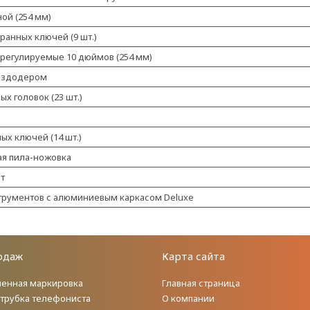
ой (254 мм)
ранных ключей (9 шт.)
регулируемые 10 дюймов (254 мм)
воздодером
х головок (23 шт.)
ых ключей (14 шт.)
ая пила-ножовка
Вт
трументов с алюминиевым каркасом Deluxe
одаж
Карта сайта
енная маркировка
Главная страница
 трубка телефониста
О компании