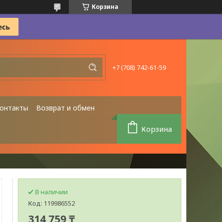
Корзина
+7 (708) 742-61-59
онтакты
Возврат и обмен
Корзина
В наличии
Код:
119986552
314 759 ₸