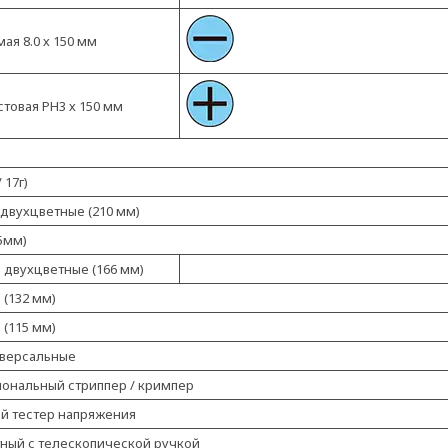
ая 8.0 х 150 мм
стовая PH3 х 150 мм
 17г)
двухцветные (210 мм)
5мм)
двухцветные (166 мм)
(132 мм)
 (115 мм)
версальные
ональный стриппер / кримпер
й тестер напряжения
тный с телескопической ручкой