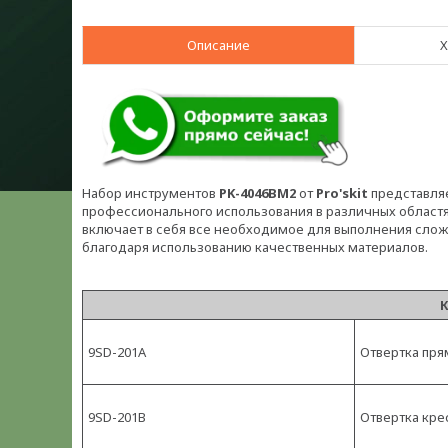
Описание
Х
Набор инструментов
PK-4046BM2
от
Pro'skit
представляе
профессионального использования в различных областя
включает в себя все необходимое для выполнения слож
благодаря использованию качественных материалов.
9SD-201A
Отвертка прям
9SD-201B
Отвертка крес