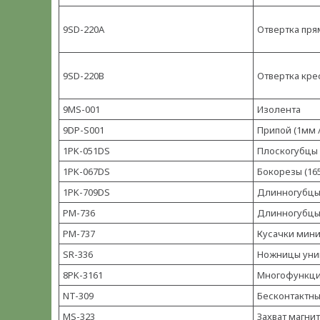
9SD-220A
Отвертка прям
9SD-220B
Отвертка кре
9MS-001
Изолента
9DP-S001
Припой (1мм /
1PK-051DS
Плоскогубцы 
1PK-067DS
Бокорезы (16
1PK-709DS
Длинногубцы 
PM-736
Длинногубцы 
PM-737
Кусачки мини
SR-336
Ножницы уни
8PK-3161
Многофункци
NT-309
Бесконтактны
MS-323
Захват магни