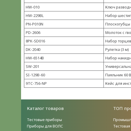
HW-010
Ключ разводн
HW-229BL
Набор шестиг
PN-P010N
Плоскогубцы 
PD-2606
Молоток с г
8PK-SD016
Набор торцевы
DK-2040
Рулетка (3 м)
HW-6514B
Набор накидн
SW-201
Универсальн
SI-129B-60
Паяльник 60 
9TC-756-NP
Кейс для инс
Каталог товаров
ТОП пр
Тестовые приборы
Промышл
Приборы для ВОЛС
Тестовая