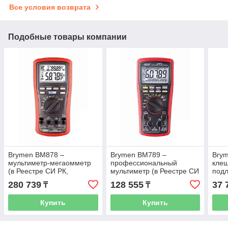
Все условия возврата
Подобные товары компании
Brymen BM878 –
Brymen BM789 –
Brym
мультиметр-мегаомметр
профессиональный
клещ
(в Реестре СИ РК,
мультиметр (в Реестре СИ
подл
подлежит поверке)
РК, подлежит поверке)
280 739
128 555
37 
₸
₸
Купить
Купить