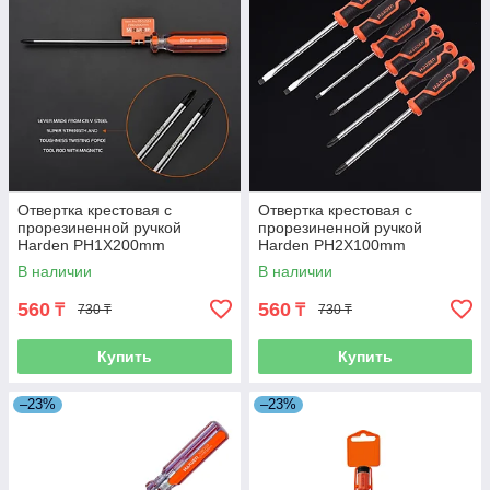
Отвертка крестовая c
Отвертка крестовая c
прорезиненной ручкой
прорезиненной ручкой
Harden PH1X200mm
Harden PH2X100mm
В наличии
В наличии
560
560
₸
₸
730 ₸
730 ₸
Купить
Купить
–23%
–23%