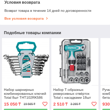
Условия возврата
Возврат товара в течение 14 дней по договоренности
Все условия возврата
Подобные товары компании
Набор шарнирных
Набор Т-образных
Ручк
комбинированных ключей
реверсивных отвёрток
ком
Total 8шт THT102RK586
Total с насадками 18шт
бита
TACSD30186
PH0,
15 050
2 510
930
₸
₸
19 565 ₸
3 265 ₸
CrV,