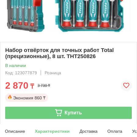
Набор отвёрток для точных работ Total
(прецизионные), 8 шт. THT250826
В наличии
Код: 123077879
Розница
2 870
₸
3 730 ₸
Экономия
860 ₸
Купить
Описание
Характеристики
Доставка
Оплата
Ус