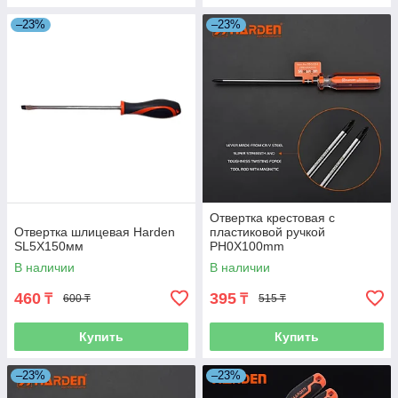
–23%
–23%
Отвертка крестовая с
Отвертка шлицевая Harden
пластиковой ручкой
SL5Х150мм
PH0X100mm
В наличии
В наличии
460
395
₸
₸
600 ₸
515 ₸
Купить
Купить
–23%
–23%