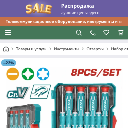
Телекоммуникационное оборудование, инструменты и ком
Товары и услуги
Инструменты
Отвертки
Набор от
–23%