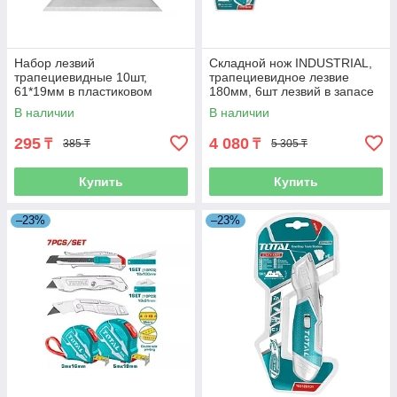
Набор лезвий
Складной нож INDUSTRIAL,
трапециевидные 10шт,
трапециевидное лезвие
61*19мм в пластиковом
180мм, 6шт лезвий в запасе
боксе
THT5136288
В наличии
В наличии
295
4 080
₸
₸
385 ₸
5 305 ₸
Купить
Купить
–23%
–23%