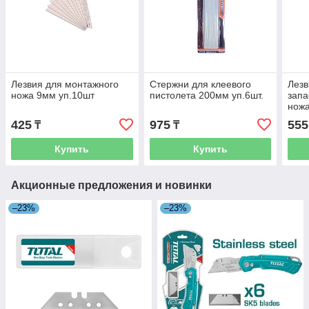
Лезвия для монтажного
Стержни для клеевого
Лезв
ножа 9мм уп.10шт
пистолета 200мм уп.6шт.
запа
ножа
570
425
975
555
₸
₸
Купить
Купить
Акционные предложения и новинки
–23%
–23%