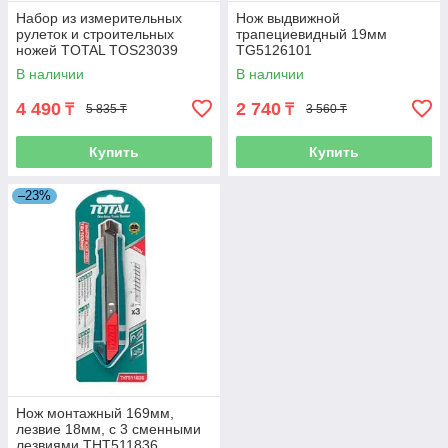
Набор из измерительных
Нож выдвижной
рулеток и строительных
трапециевидный 19мм
ножей TOTAL TOS23039
TG5126101
В наличии
В наличии
4 490
2 740
₸
₸
5 835 ₸
3 560 ₸
Купить
Купить
–23%
Нож монтажный 169мм,
лезвие 18мм, с 3 сменными
лезвиями THT511836