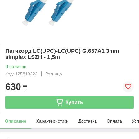
Патчкорд LC(UPC)-LC(UPC) G.657A1 3mm
simplex LSZH - 1,5m
В наличии
Код: 125819222
Розница
630
₸
Купить
Описание
Характеристики
Доставка
Оплата
Усл