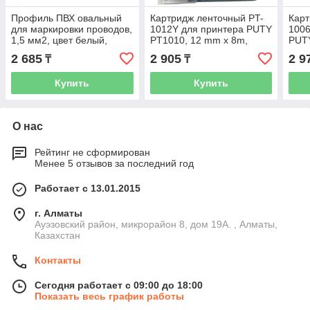
Профиль ПВХ овальный
Картридж ленточный PT-
Карт
для маркировки проводов,
1012Y для принтера PUTY
100
1,5 мм2, цвет белый,
PT1010, 12 mm x 8m,
PUTY
бухта 90 м
yellow
whit
2 685
2 905
2 9
₸
₸
Купить
Купить
О нас
Рейтинг не сформирован
Менее 5 отзывов за последний год
Работает с 13.01.2015
г. Алматы
Ауэзовский район, микрорайон 8, дом 19А. , Алматы,
Казахстан
Контакты
Сегодня работает с 09:00 до 18:00
Показать весь график работы