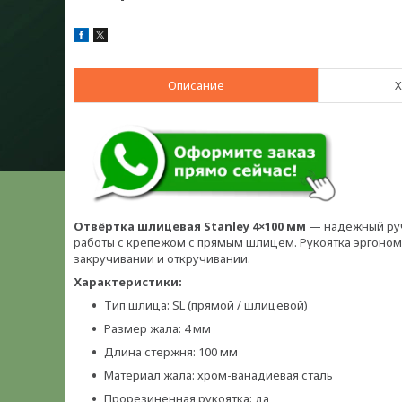
Описание
Х
Отвёртка шлицевая Stanley 4×100 мм
— надёжный руч
работы с крепежом с прямым шлицем. Рукоятка эргоно
закручивании и откручивании.
Характеристики:
Тип шлица: SL (прямой / шлицевой)
Размер жала: 4 мм
Длина стержня: 100 мм
Материал жала: хром-ванадиевая сталь
Прорезиненная рукоятка: да