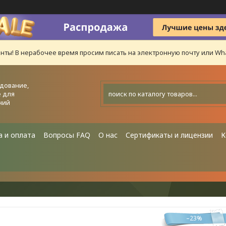
нты! В нерабочее время просим писать на электронную почту или Wha
дование,
 для
ний
а и оплата
Вопросы FAQ
О нас
Сертификаты и лицензии
К
–23%