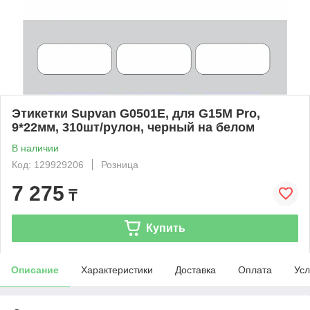
Этикетки Supvan G0501E, для G15M Pro,
9*22мм, 310шт/рулон, черный на белом
В наличии
Код: 129929206
Розница
7 275
₸
Купить
Описание
Характеристики
Доставка
Оплата
Усл