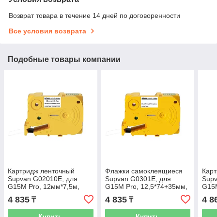
Возврат товара в течение 14 дней по договоренности
Все условия возврата
Подобные товары компании
Картридж ленточный
Флажки самоклеящиеся
Карт
Supvan G02010E, для
Supvan G0301E, для
Supv
G15M Pro, 12мм*7,5м,
G15M Pro, 12,5*74+35мм,
G15M
черный на белом,
70шт/рул, белый
черн
4 835
4 835
4 8
₸
₸
ламинированная лента
лам
Купить
Купить