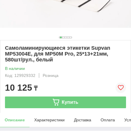
Самоламинирующиеся этикетки Supvan
MP53004E, для MP50M Pro, 25*13+21мм,
580шт/рул., белый
В наличии
Код: 129929332
Розница
10 125
₸
Купить
Описание
Характеристики
Доставка
Оплата
Усл