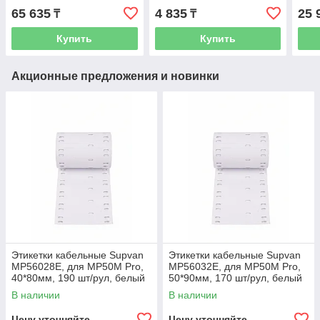
260шт/рулон, желтый
70шт/рул, белый
40*4
65 635
4 835
25 
₸
₸
бел
Купить
Купить
Акционные предложения и новинки
Этикетки кабельные Supvan
Этикетки кабельные Supvan
MP56028E, для MP50M Pro,
MP56032E, для MP50M Pro,
40*80мм, 190 шт/рул, белый
50*90мм, 170 шт/рул, белый
В наличии
В наличии
Цену уточняйте
Цену уточняйте