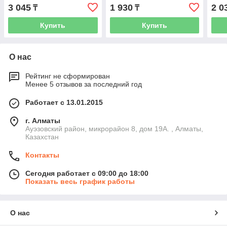
чёрный на белом,
12мм*7м, чёрный на
чёрн
3 045
1 930
2 0
₸
₸
ламинированная лента
белом, ламинир лента
лам
Купить
Купить
О нас
Рейтинг не сформирован
Менее 5 отзывов за последний год
Работает с 13.01.2015
г. Алматы
Ауэзовский район, микрорайон 8, дом 19А. , Алматы,
Казахстан
Контакты
Сегодня работает с 09:00 до 18:00
Показать весь график работы
О нас