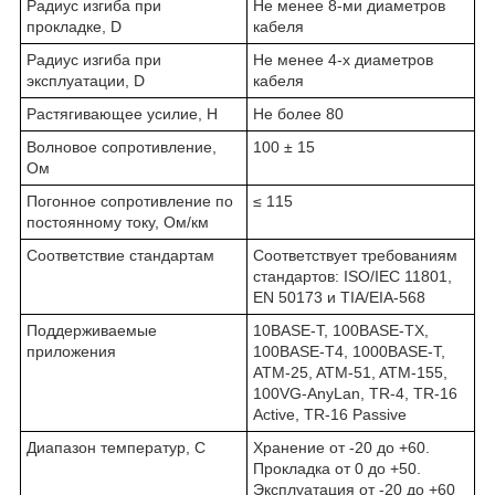
Радиус изгиба при
Не менее 8-ми диаметров
прокладке, D
кабеля
Радиус изгиба при
Не менее 4-х диаметров
эксплуатации, D
кабеля
Растягивающее усилие, H
Не более 80
Волновое сопротивление,
100 ± 15
Ом
Погонное сопротивление по
≤ 115
постоянному току, Ом/км
Соответствие стандартам
Соответствует требованиям
стандартов: ISO/IEC 11801,
EN 50173 и TIA/EIA-568
Поддерживаемые
10BASE-T, 100BASE-TX,
приложения
100BASE-T4, 1000BASE-T,
ATM-25, ATM-51, ATM-155,
100VG-AnyLan, TR-4, TR-16
Active, TR-16 Passive
Диапазон температур, С
Хранение от -20 до +60.
Прокладка от 0 до +50.
Эксплуатация от -20 до +60