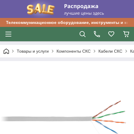
Телекоммуникационное оборудование, инструменты и ком
Товары и услуги
Компоненты СКС
Кабели СКС
К