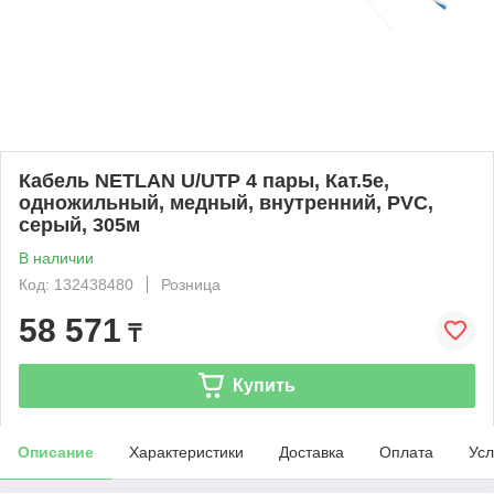
Кабель NETLAN U/UTP 4 пары, Кат.5e,
одножильный, медный, внутренний, PVC,
серый, 305м
В наличии
Код: 132438480
Розница
58 571
₸
Купить
Описание
Характеристики
Доставка
Оплата
Усл