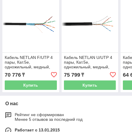
Кабель NETLAN F/UTP 4
Кабель NETLAN U/UTP 4
Каб
пары, Кат.5e,
пары, Кат.5e,
пары
одножильный, медный,
одножильный, медный,
одн
внешний, PE до -40C,
внешний, PE до -40C, с
внеш
70 776
75 799
64 
₸
₸
черный, 305м
тросом, черный, 305м
черн
Купить
Купить
О нас
Рейтинг не сформирован
Менее 5 отзывов за последний год
Работает с 13.01.2015