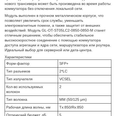
нового трансивера может быть произведена во время работы
коммутатора без отключения локальной сети.
Модуль выполнен в прочном металлическом корпусе, что
позволяет увеличить срок службы, уменьшить
электромагнитные помехи, а также защитит от внешних
воздействий. Модуль GL-OT-ST05LC2-0850-0850-M станет
отличным решением, чтобы обеспечить стабильное
высокоскоростное соединение с помощью коммутатора
доступа агрегации и ядра сети, маршрутизатора или роутера.
Идеальный выбор для серверной или дата-центра.
Характеристики
Форм-фактор
SFP+
Тип разъемов
2*LC
Тип излучателя
VCSEL
Кол-во используемых
2
волокон
Тип волокна
ММ (50/125 μm)
Рабочая длина волны, нм
Tx:850/Rx:850
Оптический бюджет, дБ
5