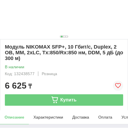
Модуль NIKOMAX SFP+, 10 Гбит/с, Duplex, 2
ОВ, MM, 2xLC, Tx:850/Rx:850 нм, DDM, 5 дБ (до
300 м)
В наличии
Код: 132438577
Розница
6 625
₸
Купить
Описание
Характеристики
Доставка
Оплата
Усл