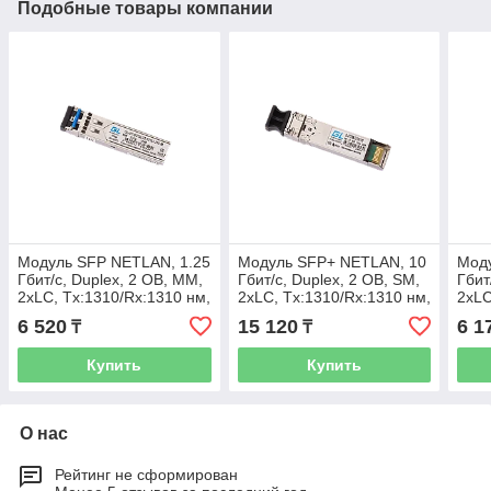
Подобные товары компании
Модуль SFP NETLAN, 1.25
Модуль SFP+ NETLAN, 10
Моду
Гбит/с, Duplex, 2 ОВ, MM,
Гбит/с, Duplex, 2 ОВ, SM,
Гбит
2xLC, Tx:1310/Rx:1310 нм,
2xLC, Tx:1310/Rx:1310 нм,
2xLC
DDM, 12 дБ (до 2 км)
DDM, 8 дБ (до 10 км)
DDM,
6 520
15 120
6 1
₸
₸
Купить
Купить
О нас
Рейтинг не сформирован