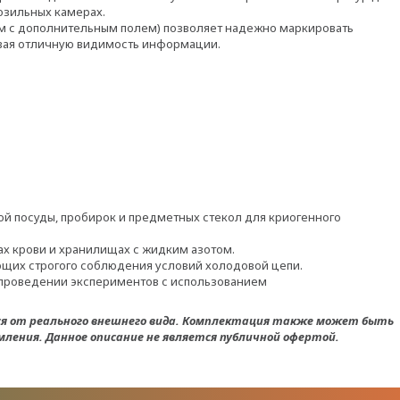
розильных камерах.
 мм с дополнительным полем) позволяет надежно маркировать
вая отличную видимость информации.
й посуды, пробирок и предметных стекол для криогенного
х крови и хранилищах с жидким азотом.
ющих строгого соблюдения условий холодовой цепи.
 проведении экспериментов с использованием
ся от реального внешнего вида. Комплектация также может быть
ления. Данное описание не является публичной офертой.