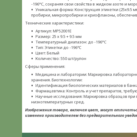
-196°C, сохраняя свои свойства в жидком азоте и мо
Уникальная форма: Конструкция этикетки (25х9.5
пробирки, микропробирки и криофлаконы, обеспечи
Технические характеристики:
Артикул: MP52001E
Размер: 25 х 9.5 + 9.5 мм
Температурный диапазон: до -196°C
Тип: Этикетки до -196℃
Цвет: Белый
Количество: 550 шт/рулон
Сферы применения:
Медицина и лаборатории: Маркировка лабораторно
хранения. Биотехнологии:
Идентификация биологических материалов в банка
Фармацевтика: Контроль и учет препаратов, требу
Научные исследования: Маркировка образцов при
низкотемпературных сред.
Изображения товара, включая цвет, могут отличать
изменена производителем без предварительного уведом