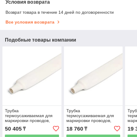
Условия возврата
Возврат товара в течение 14 дней по договоренности
Все условия возврата
Подобные товары компании
Трубка
Трубка
Труб
термоусаживаемая для
термоусаживаемая для
тер
маркировки проводов,
маркировки проводов,
марк
D=18 (1:2), бухта 100 м,
D=8 (1:2), бухта 100 м,
D=9 
50 405
18 760
19 
₸
₸
цвет белый
цвет белый
цвет