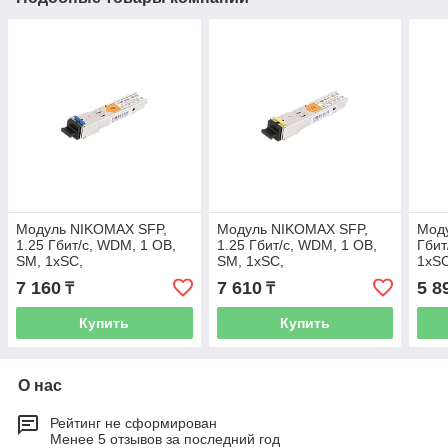
Модуль NIKOMAX SFP,
Модуль NIKOMAX SFP,
Моду
1.25 Гбит/с, WDM, 1 ОВ,
1.25 Гбит/с, WDM, 1 ОВ,
Гбит
SM, 1xSC,
SM, 1xSC,
1xSC
Tx:1310/Rx:1550 нм, DDM,
Tx:1550/Rx:1310 нм, DDM,
нм, 
7 160
7 610
5 8
₸
₸
20 дБ (до 40 км)
20 дБ (до 40 км)
Купить
Купить
О нас
Рейтинг не сформирован
Менее 5 отзывов за последний год