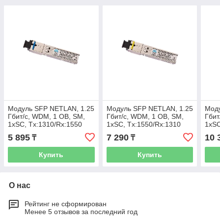
Модуль SFP NETLAN, 1.25
Модуль SFP NETLAN, 1.25
Моду
Гбит/с, WDM, 1 ОВ, SM,
Гбит/с, WDM, 1 ОВ, SM,
Гбит
1xSC, Tx:1310/Rx:1550
1xSC, Tx:1550/Rx:1310
1xSC
нм, DDM, 14 дБ (до 20 км)
нм, DDM, 14 дБ (до 20 км)
нм, 
5 895
7 290
10 
₸
₸
Купить
Купить
О нас
Рейтинг не сформирован
Менее 5 отзывов за последний год