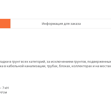
Информация для заказа
дки в грунт всех категорий, за исключением грунтов, подверженны
в кабельной канализации, трубах, блоках, коллекторах и на мостах
 7 кН
Н/см