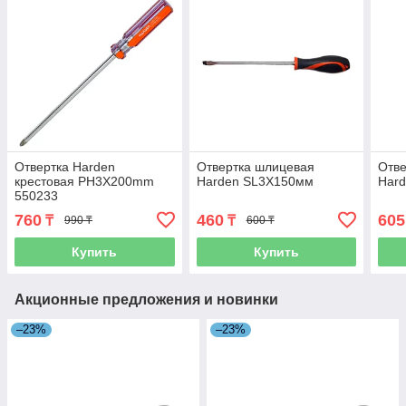
Отвертка Harden
Отвертка шлицевая
Отве
крестовая PH3X200mm
Harden SL3Х150мм
Har
550233
760
460
605
₸
₸
990 ₸
600 ₸
Купить
Купить
Акционные предложения и новинки
–23%
–23%