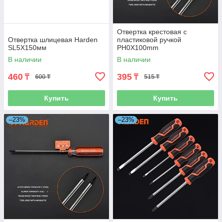
Отвертка крестовая с
Отвертка шлицевая Harden
пластиковой ручкой
SL5Х150мм
PH0X100mm
В наличии
В наличии
460
395
₸
₸
600 ₸
515 ₸
Купить
Купить
–23%
–23%