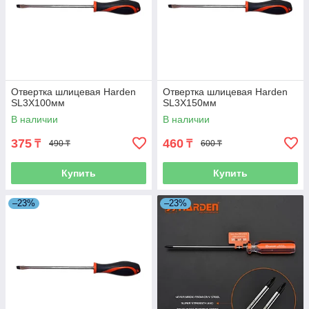
Отвертка шлицевая Harden
Отвертка шлицевая Harden
SL3Х100мм
SL3Х150мм
В наличии
В наличии
375
460
₸
₸
490 ₸
600 ₸
Купить
Купить
–23%
–23%