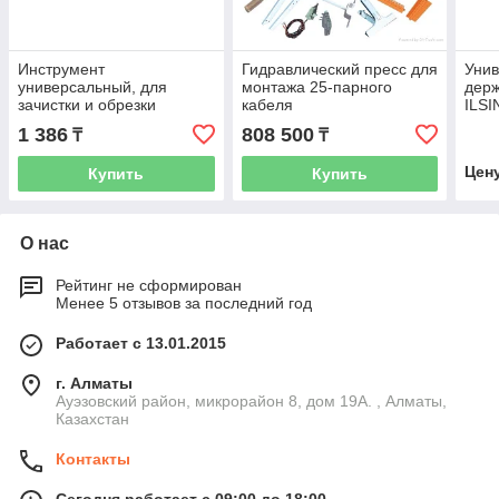
Инструмент
Гидравлический пресс для
Уни
универсальный, для
монтажа 25-парного
держ
зачистки и обрезки
кабеля
ILS
кабелей NETLAN (до 9мм)
K11/
1 386
808 500
₸
₸
Цен
Купить
Купить
О нас
Рейтинг не сформирован
Менее 5 отзывов за последний год
Работает с 13.01.2015
г. Алматы
Ауэзовский район, микрорайон 8, дом 19А. , Алматы,
Казахстан
Контакты
Сегодня работает с 09:00 до 18:00