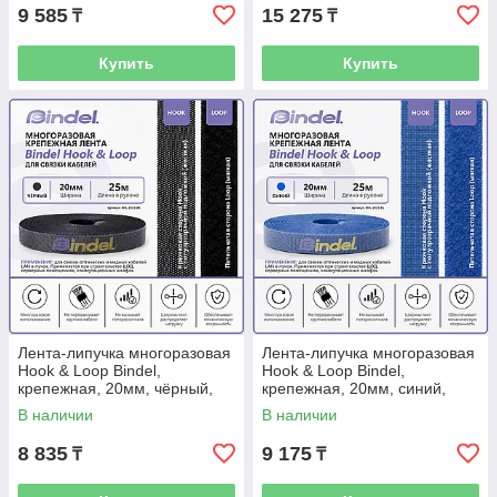
9 585
15 275
₸
₸
Купить
Купить
Лента-липучка многоразовая
Лента-липучка многоразовая
Hook & Loop Bindel,
Hook & Loop Bindel,
крепежная, 20мм, чёрный,
крепежная, 20мм, синий,
рулон 25м
рулон 25м
В наличии
В наличии
8 835
9 175
₸
₸