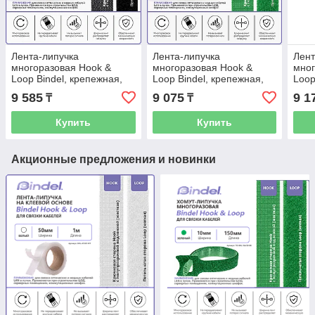
Лента-липучка
Лента-липучка
Лент
многоразовая Hook &
многоразовая Hook &
мног
Loop Bindel, крепежная,
Loop Bindel, крепежная,
Loop
25мм, чёрный, рулон 25м
20мм, зеленый, рулон
20мм
9 585
9 075
9 1
₸
₸
25м
Купить
Купить
Акционные предложения и новинки