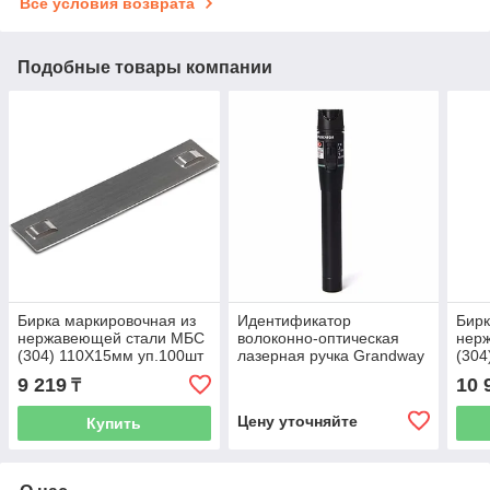
Все условия возврата
Подобные товары компании
Бирка маркировочная из
Идентификатор
Бирк
нержавеющей стали МБС
волоконно-оптическая
нер
(304) 110X15мм уп.100шт
лазерная ручка Grandway
(304
VLS-6-1
9 219
10 
₸
Цену уточняйте
Купить