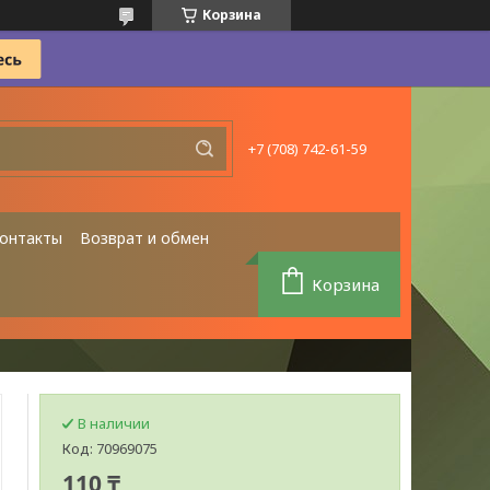
Корзина
+7 (708) 742-61-59
онтакты
Возврат и обмен
Корзина
В наличии
Код:
70969075
110 ₸