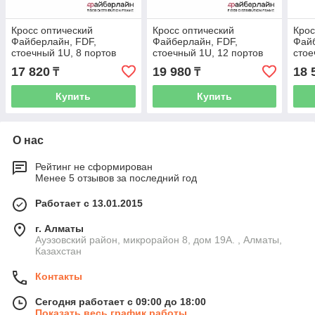
Кросс оптический
Кросс оптический
Крос
Файберлайн, FDF,
Файберлайн, FDF,
Файб
стоечный 1U, 8 портов
стоечный 1U, 12 портов
стое
SC/APC SM невыдвижной
SC/APC SM, невыдвижной
SC/
17 820
19 980
18 
₸
₸
(в комплекте 8 адаптеров
(в комплекте 12
(в к
+8
адаптеров+12
ада
Купить
Купить
О нас
Рейтинг не сформирован
Менее 5 отзывов за последний год
Работает с 13.01.2015
г. Алматы
Ауэзовский район, микрорайон 8, дом 19А. , Алматы,
Казахстан
Контакты
Сегодня работает с 09:00 до 18:00
Показать весь график работы