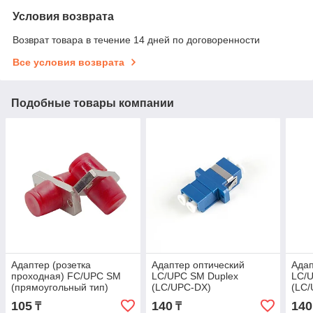
Условия возврата
Возврат товара в течение 14 дней по договоренности
Все условия возврата
Подобные товары компании
Адаптер (розетка
Адаптер оптический
Адап
проходная) FC/UPC SM
LC/UPC SM Duplex
LC/
(прямоугольный тип)
(LC/UPC-DX)
(LC/
фла
105
140
140
₸
₸