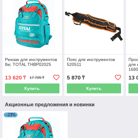
Рюкзак для инструментов
Пояс для инструментов
Про
8кг, TOTAL THBP02025
520511
для
168
YT-X
13 620
5 870
13 
₸
₸
17 705 ₸
Купить
Купить
Акционные предложения и новинки
–23%