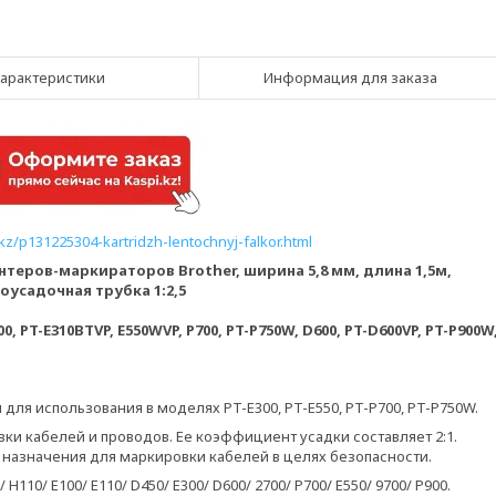
арактеристики
Информация для заказа
q.kz/p131225304-kartridzh-lentochnyj-falkor.html
еров-маркираторов Brother, ширина 5,8 мм, длина 1,5м,
оусадочная трубка 1:2,5
00, PT-E310BTVP, E550WVP, P700, PT-P750W, D600, PT-D600VP, PT-P900W
ля использования в моделях PT-E300, PT-E550, PT-P700, PT-P750W.
и кабелей и проводов. Ее коэффициент усадки составляет 2:1.
 назначения для маркировки кабелей в целях безопасности.
H110/ E100/ E110/ D450/ E300/ D600/ 2700/ P700/ E550/ 9700/ P900.