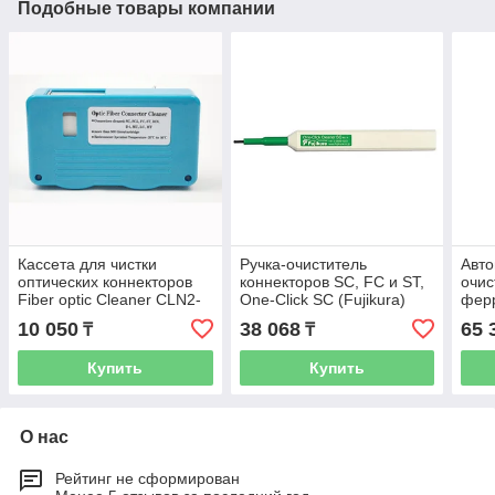
Подобные товары компании
Кассета для чистки
Ручка-очиститель
Авто
оптических коннекторов
коннекторов SC, FC и ST,
очис
Fiber optic Cleaner CLN2-
One-Click SC (Fujikura)
ферр
001
ST, 
10 050
38 068
65 
₸
₸
очис
Купить
Купить
О нас
Рейтинг не сформирован