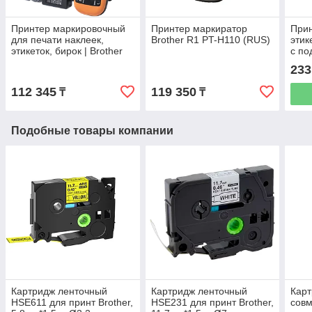
Принтер маркировочный
Принтер маркиратор
Прин
для печати наклеек,
Brother R1 PT-H110 (RUS)
этик
этикеток, бирок | Brother
с по
PT-E110VP | в жестком
233
кейсе ENG
112 345
119 350
₸
₸
Подобные товары компании
Картридж ленточный
Картридж ленточный
Карт
HSE611 для принт Brother,
HSE231 для принт Brother,
сов