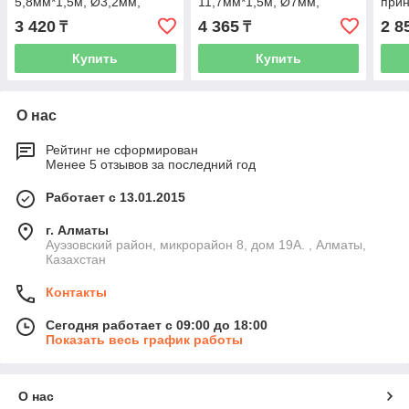
5,8мм*1,5м, Ø3,2мм,
11,7мм*1,5м, Ø7мм,
прин
жёлтый, термоусад трубка
белый, термоусад трубка
Brot
3 420
4 365
2 8
₸
₸
x 8м
Купить
Купить
О нас
Рейтинг не сформирован
Менее 5 отзывов за последний год
Работает с 13.01.2015
г. Алматы
Ауэзовский район, микрорайон 8, дом 19А. , Алматы,
Казахстан
Контакты
Сегодня работает с 09:00 до 18:00
Показать весь график работы
О нас