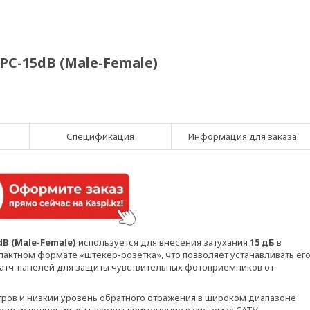
C-15dB (Male-Female)
Спецификация
Информация для заказа
dB (Male-Female)
используется для внесения затухания
15 дБ
в
актном формате «штекер-розетка», что позволяет устанавливать ег
патч-панелей для защиты чувствительных фотоприемников от
ров и низкий уровень обратного отражения в широком диапазоне