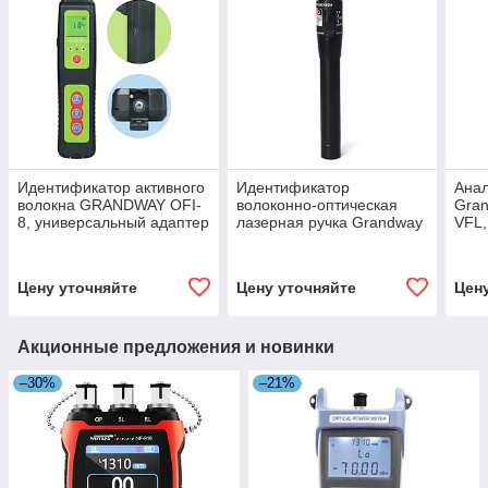
Идентификатор активного
Идентификатор
Анал
волокна GRANDWAY OFI-
волоконно-оптическая
Gra
8, универсальный адаптер
лазерная ручка Grandway
VFL
4-в-1, VFL
VLS-6-20
Цену уточняйте
Цену уточняйте
Цен
Акционные предложения и новинки
–30%
–21%