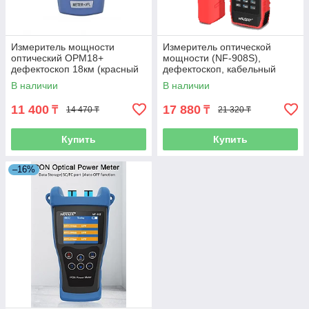
Измеритель мощности
Измеритель оптической
оптический OPM18+
мощности (NF-908S),
дефектоскоп 18км (красный
дефектоскоп, кабельный
луч)
тестер LAN, тональный
В наличии
В наличии
генератор 4 в 1
11 400
17 880
₸
₸
14 470 ₸
21 320 ₸
Купить
Купить
–16%