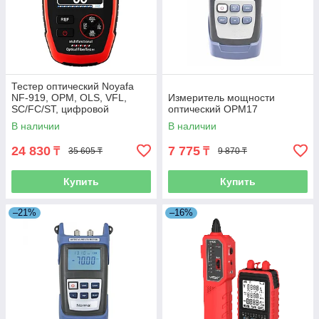
Тестер оптический Noyafa
NF-919, OPM, OLS, VFL,
Измеритель мощности
SC/FC/ST, цифровой
оптический OPM17
В наличии
В наличии
24 830
7 775
₸
₸
35 605 ₸
9 870 ₸
Купить
Купить
–21%
–16%