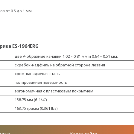
в от 0.5 до 1 мм
рика ES-1964ERG
две V-образные канавки 1.02 – 0.81 мм и 0.64 – 0.51 мм.
скребок-надфиль на обратной стороне лезвия
хром-ванадиевая сталь
полированная поверхность
эргономичная с пластиковым покрытием
158.75 мм (6-1/4")
163.75 грамм (0.361 lbs)
одаж
Карта сайта