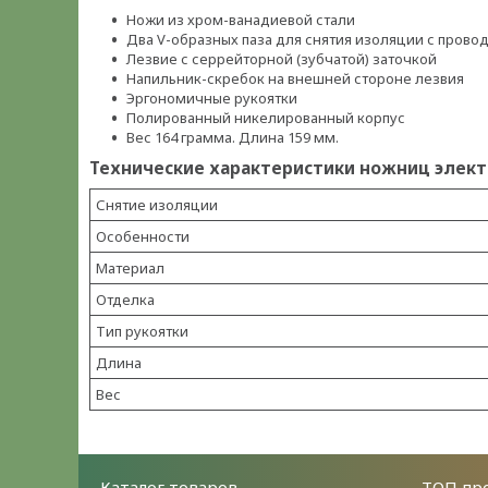
Ножи из хром-ванадиевой стали
Два V-образных паза для снятия изоляции с проводо
Лезвие с серрейторной (зубчатой) заточкой
Напильник-скребок на внешней стороне лезвия
Эргономичные рукоятки
Полированный никелированный корпус
Вес 164 грамма. Длина 159 мм.
Технические характеристики ножниц элект
Снятие изоляции
Особенности
Материал
Отделка
Тип рукоятки
Длина
Вес
Каталог товаров
ТОП пр