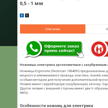
0,5 - 1 мм
Описание
Х
Ножницы электрика эргономичные с зазубренным ле
Ножницы Ergonomic Electrician-1964ERG предназначены д
медного и алюминиевого провода, пластика, тканей, кев
особым методом для получения дополнительной прочно
Лезвие имеет серрейторную (зазубренную) заточку. Одн
Другое лезвие с внешней стороны имеет две V-образные к
AWG).
Особенности ножниц для электрика