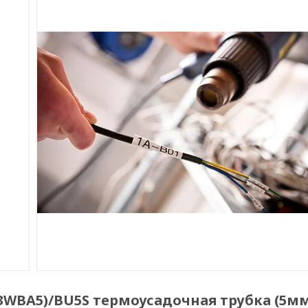
-3WBA5)/BU5S термоусадочная трубка (5м