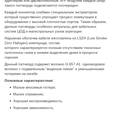
адаптерам или двухволоконным SFP модулям каждый шнур
такого патчкорда подключается поочередно.
Каждый коннектор снабжен специальным экстрактором,
который существенно упрощает процесс коммутации в
оборудовании с высокой плотностью портов. Таким образом,
данные патчкорды особенно актуальны для кабельных
систем ЦОД и магистральных узлов агрегации.
Наружная оболочка кабеля изготовлена из LSZH (Low Smoke
Zero Halogen) компаунда, состав
которого характеризуется полным отсутствием токсичных
галогенных газов и низким выделение дыма в процессе
горения.
Данный патчкорд содержит волокно G.657.А1: одномодовое
волокно с подавленным "водяным пиком" и уменьшенными
потерями на изгибе.
Основные характеристики:
Малые вносимые потери;
Малое отражение;
Хорошая воспроизводимость;
Хорошая заменяемость;