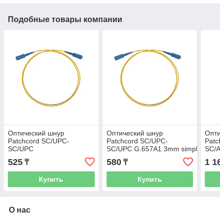
Подобные товары компании
Оптический шнур
Оптический шнур
Опти
Patchcord SC/UPC-
Patchcord SC/UPC-
Patc
SC/UPC
SC/UPC G.657A1 3mm simplex LSZ
SC/
G.657A1 3mm simplex LSZH - 2MSUS-
SUS-SUS-3m
UNI
525
580
1 1
₸
₸
SUS-2m
Купить
Купить
О нас