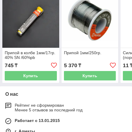
Припой в колбе 1мм/17гр.
Припой 1мм/250гр.
Сил
40% SN /60%pb
(пор
745
5 370
11
₸
₸
Купить
Купить
О нас
Рейтинг не сформирован
Менее 5 отзывов за последний год
Работает с 13.01.2015
г. Алматы