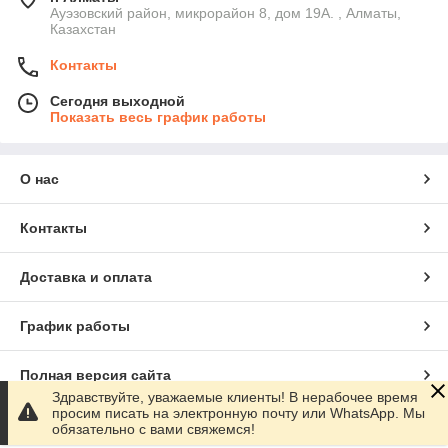
Ауэзовский район, микрорайон 8, дом 19А. , Алматы,
Казахстан
Контакты
Сегодня выходной
Показать весь график работы
О нас
Контакты
Доставка и оплата
График работы
Полная версия сайта
Здравствуйте, уважаемые клиенты! В нерабочее время
просим писать на электронную почту или WhatsApp. Мы
Сайт создан на маркетплейсе
Satu.kz
обязательно с вами свяжемся!