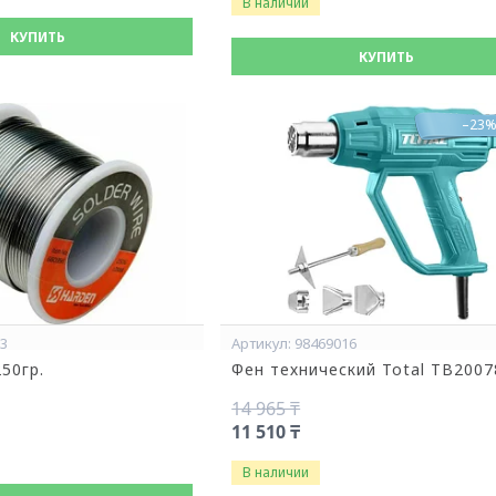
В наличии
КУПИТЬ
КУПИТЬ
–23
53
98469016
50гр.
Фен технический Total TB2007
14 965 ₸
11 510 ₸
В наличии