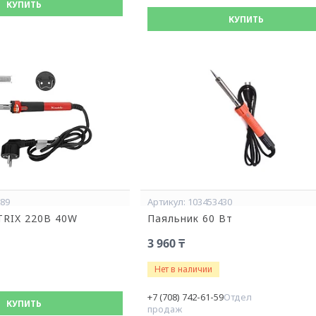
КУПИТЬ
КУПИТЬ
889
103453430
TRIX 220В 40W
Паяльник 60 Вт
3 960 ₸
Нет в наличии
+7 (708) 742-61-59
Отдел
КУПИТЬ
продаж