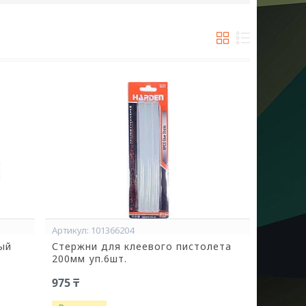
101366204
ый
Стержни для клеевого пистолета
200мм уп.6шт.
975 ₸