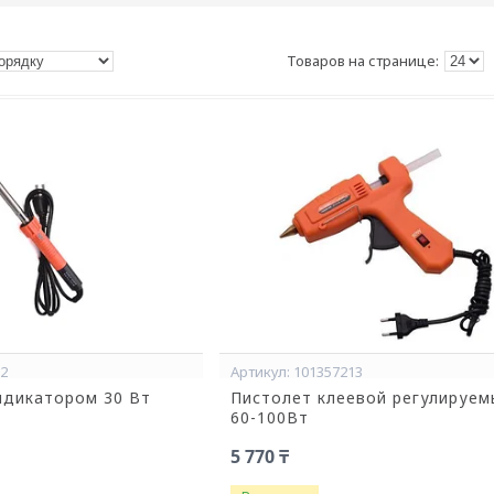
12
101357213
ндикатором 30 Вт
Пистолет клеевой регулируем
60-100Вт
5 770 ₸