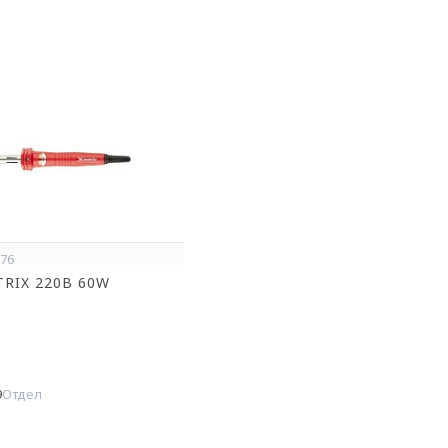
876
TRIX 220В 60W
9
Отдел