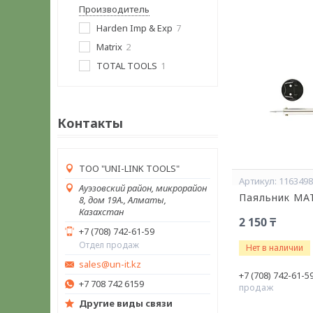
Производитель
Harden Imp & Exp
7
Matrix
2
TOTAL TOOLS
1
Контакты
ТОО "UNI-LINK TOOLS"
116349
Ауэзовский район, микрорайон
Паяльник MA
8, дом 19А., Алматы,
Казахстан
2 150 ₸
+7 (708) 742-61-59
Отдел продаж
Нет в наличии
sales@un-it.kz
+7 (708) 742-61-5
+7 708 742 6159
продаж
Другие виды связи