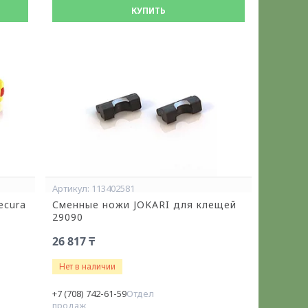
КУПИТЬ
113402581
ecura
Сменные ножи JOKARI для клещей
29090
26 817 ₸
Нет в наличии
+7 (708) 742-61-59
Отдел
продаж