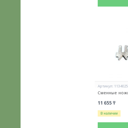
113402
Сменные нож
11 655 ₸
В наличии