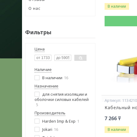
В наличии
О нас
Фильтры
Цена
Наличие
В наличии
16
Назначение
для снятия изоляции и
оболочки силовых кабелей
113421
5
Кабельный но
Производитель
7 266 ₸
Harden Imp & Exp
1
Jokari
16
В наличии