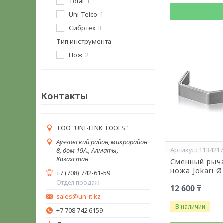
Total
1
Uni-Telco
1
Сибртех
3
Тип инструмента
Нож
2
Контакты
ТОО "UNI-LINK TOOLS"
Ауэзовский район, микрорайон
113421
8, дом 19А., Алматы,
Казахстан
Сменный рыча
ножа Jokari Ø
+7 (708) 742-61-59
Отдел продаж
12 600 ₸
sales@un-it.kz
В наличии
+7 708 742 6159