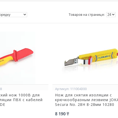
88
111004300
ский нож 1000В для
Нож для снятия изоляции с
ляции ПВХ с кабелей
крючкообразным лезвием JOK
VDE
Secura No. 28H 8-28мм 10280
8 190 ₸