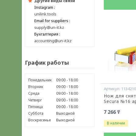
Другие виды связи
Instagram
unilink.tools
Email for suppliers
supply@un-it.kz
Бухгалтерия
accounting@un-it.kz
График работы
Понедельник
09:00
18:00
Вторник
09:00
18:00
113421
Среда
09:00
18:00
Нож для снят
Четверг
09:00
18:00
Secura №16 а
Пятница
09:00
18:00
7 266 ₸
Суббота
Выходной
Воскресенье
Выходной
В наличии