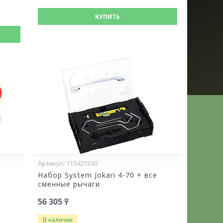
КУПИТЬ
113421530
Набор System Jokari 4-70 + все
сменные рычаги
56 305 ₸
В наличии