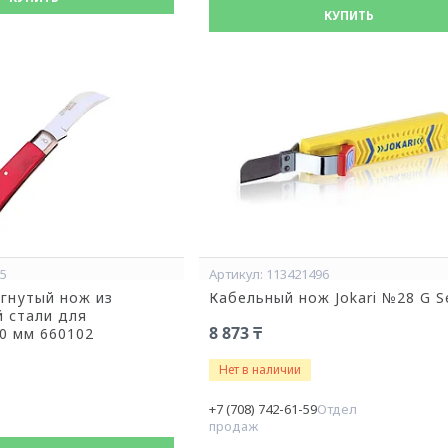
КУПИТЬ
65
113421496
гнутый нож из
Кабельный нож Jokari №28 G S
 стали для
8 873 ₸
0 мм 660102
Нет в наличии
+7 (708) 742-61-59
Отдел
продаж