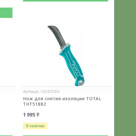
122473253
Нож для снятия изоляции TOTAL
THT51882
1 995 ₸
В наличии