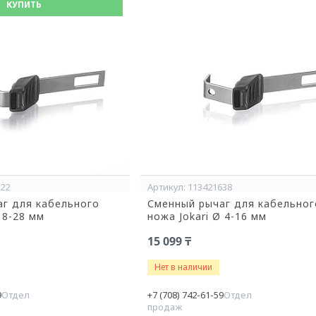
КУПИТЬ
722
113421638
г для кабельного
Сменный рычаг для кабельног
 8-28 мм
ножа Jokari Ø 4-16 мм
15 099 ₸
Нет в наличии
9
Отдел
+7 (708) 742-61-59
Отдел
продаж