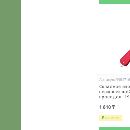
998471
Складной изо
нержавеющей
проводов, 19
1 810 ₸
В наличии